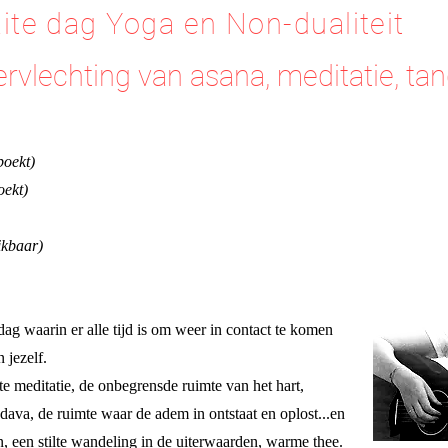
ite dag Yoga en Non-dualiteit
ervlechting van asana, meditatie, t
boekt)
oekt)
ikbaar)
ag waarin er alle tijd is om weer in contact te komen
 jezelf.
te meditatie, de onbegrensde ruimte van het hart,
ava, de ruimte waar de adem in ontstaat en oplost...en
n, een stilte wandeling in de uiterwaarden, warme thee.