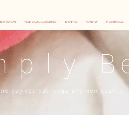
EDITATION
NON-DUAL COACHING
MANTRA
YANTRA
PILGRIMAGE
mply
Be
one day retreat: yoga and non-duality