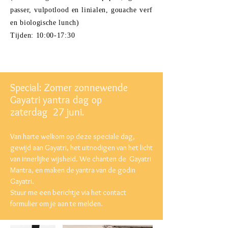
passer, vulpotlood en
linialen
, gouache verf
en biologische lunch)
Tijden: 10:00-17:30
Special: Zomer zonnewende
Gayatri yantra dag op
zaterdag
27 juni.
Van harte welkom op deze
speciale dag,
gewijd
aan Gayatri, het uitnodigen van het licht
van innerlijke wijsheid.
We chanten de
Gayatri
Mantra, en maken de yantra van de godin
Gayatri.
Stuur me een berichtje via het contact
formulier om je aan te melden.